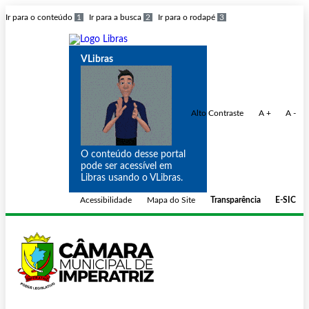
Ir para o conteúdo
1
Ir para a busca
2
Ir para o rodapé
3
VLibras
Alto Contraste
A +
A -
O conteúdo desse portal
pode ser acessível em
Libras usando o VLibras.
Acessibilidade
Mapa do Site
Transparência
E-SIC